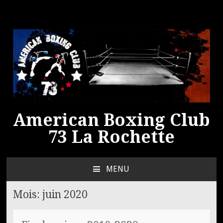
American Boxing Club
73 La Rochette
MENU
ALLER
AU
Mois:
juin 2020
CONTENU
PRINCIPAL