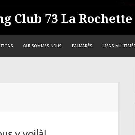
g Club 73 La Rochette
PTIONS
QUI SOMMES NOUS
PALMARÈS
LIENS MULTIMÉ
us y voilà!