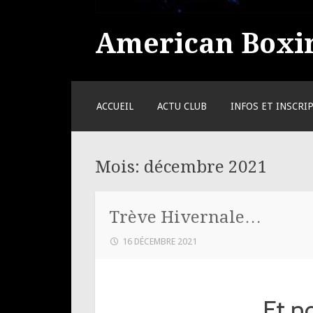
American Boxin
ALLER
ACCUEIL
ACTU CLUB
INFOS ET INSCRI
AU
CONTENU
PRINCIPAL
Mois:
décembre 2021
Trève Hivernale…
16 DÉCEMBRE 2021
Et no