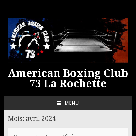
American Boxing Club
73 La Rochette
MENU
ALLER
AU
Mois:
avril 2024
CONTENU
PRINCIPAL