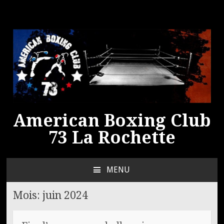
American Boxing Club
73 La Rochette
MENU
ALLER
AU
Mois:
juin 2024
CONTENU
PRINCIPAL