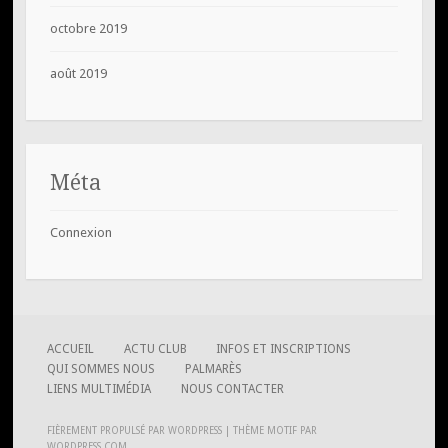
octobre 2019
août 2019
Méta
Connexion
ACCUEIL
ACTU CLUB
INFOS ET INSCRIPTIONS
QUI SOMMES NOUS
PALMARÈS
LIENS MULTIMÉDIA
NOUS CONTACTER
FIÈREMENT PROPULSÉ PAR WORDPRESS
|
THÈME MOTIF PAR
WORDPRESS.COM
.