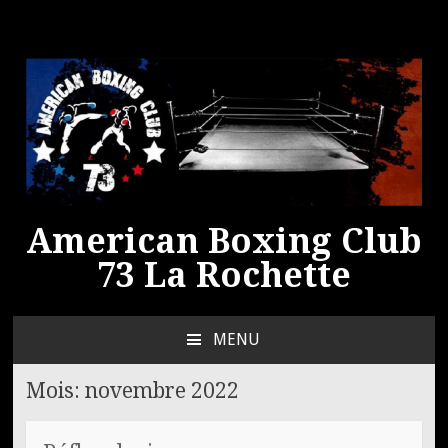
American Boxing Club
73 La Rochette
MENU
ALLER
AU
Mois:
novembre 2022
CONTENU
PRINCIPAL