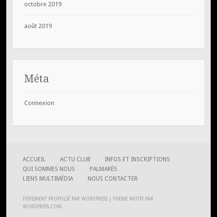
octobre 2019
août 2019
Méta
Connexion
ACCUEIL
ACTU CLUB
INFOS ET INSCRIPTIONS
QUI SOMMES NOUS
PALMARÈS
LIENS MULTIMÉDIA
NOUS CONTACTER
FIÈREMENT PROPULSÉ PAR WORDPRESS
|
THÈME MOTIF PAR
WORDPRESS.COM
.