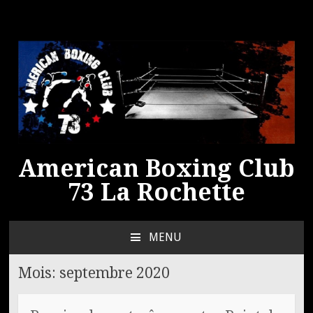
American Boxing Club
73 La Rochette
MENU
ALLER
AU
Mois:
septembre 2020
CONTENU
PRINCIPAL