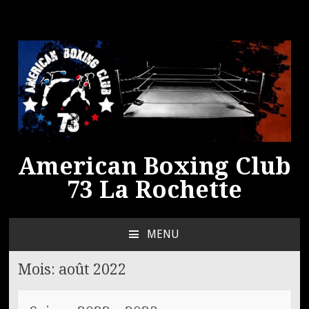
American Boxing Club
73 La Rochette
MENU
ALLER
AU
Mois:
août 2022
CONTENU
PRINCIPAL